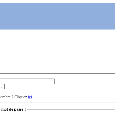
e :
membre ? Cliquez
ici
.
 mot de passe ?