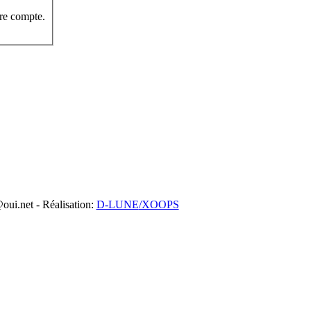
re compte.
oui.net - Réalisation:
D-LUNE
/XOOPS