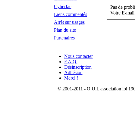
Cyberfac
Pas de probl
Votre E-mail
Liens commentés
Arrêt sur usages
Plan du site
Partenaires
Nous contacter
F.A.Q.
Désinscription
Adhésion
Merci !
© 2001-2011 - O.U.I. association loi 190