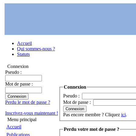
Accueil
Qui sommes-nous ?
Statuts
Connexion
Pseudo :
Mot de passe :
Connexion
Pseudo :
Perdu le mot de passe ?
Mot de passe :
Inscrivez-vous maintenant !
Pas encore membre ? Cliquez
ici
.
Menu principal
Accueil
Perdu votre mot de passe ?
Publications