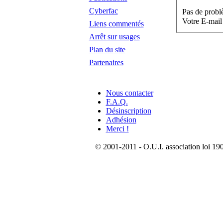
Cyberfac
Pas de probl
Votre E-mail
Liens commentés
Arrêt sur usages
Plan du site
Partenaires
Nous contacter
F.A.Q.
Désinscription
Adhésion
Merci !
© 2001-2011 - O.U.I. association loi 190