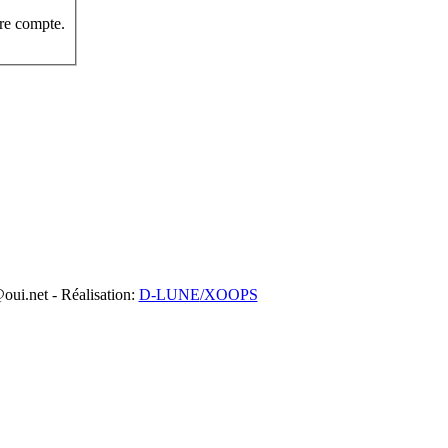
re compte.
oui.net - Réalisation:
D-LUNE
/XOOPS