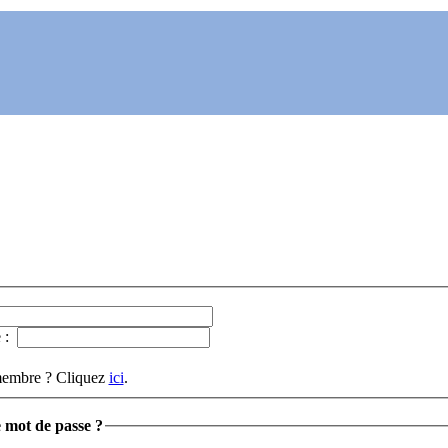
e :
membre ? Cliquez
ici
.
 mot de passe ?