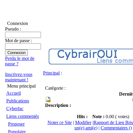
Connexion
Pseudo :
Mot de passe :
Perdu le mot de
passe ?
Principal
:
Inscrivez-vous
maintenant !
Menu principal
Catégorie :
Accueil
Derniè
Publications
Description :
Cyberfac
Liens commentés
Hits :
Note :
0.00 ( votes)
Noter ce Site
|
Modifier
|
Rapport de Lien Bris
Proposer
un(e) ami(e)
|
Commentaires ()
Populaire