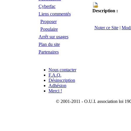
Cyberfac
Description :
Liens commentés
Proposer
Noter ce Site
|
Modi
Populaire
Arrêt sur usages
Plan du site
Partenaires
Nous contacter
F.A.Q.
Désinscription
Adhésion
Merci !
© 2001-2011 - O.U.I. association loi 190