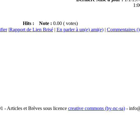
1:0
Hits :
Note :
0.00 ( votes)
fier
|
Rapport de Lien Brisé
|
En parler à un(e) ami(e)
|
Commentaires ()
1 - Articles et Brèves sous licence
creative commons (by-nc-sa)
-
info@