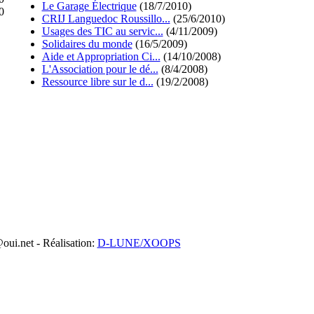
Le Garage Électrique
(18/7/2010)
0
CRIJ Languedoc Roussillo...
(25/6/2010)
Usages des TIC au servic...
(4/11/2009)
Solidaires du monde
(16/5/2009)
Aide et Appropriation Ci...
(14/10/2008)
L'Association pour le dé...
(8/4/2008)
Ressource libre sur le d...
(19/2/2008)
oui.net - Réalisation:
D-LUNE
/XOOPS