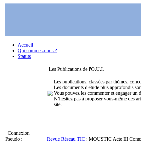
Accueil
Qui sommes-nous ?
Statuts
Les Publications de l'O.U.I.
Les publications, classées par thèmes, conce
Les documents d'étude plus approfondis sont
Vous pouvez les commenter et engager un di
N’hésitez pas à proposer vous-même des article
site.
Connexion
Pseudo :
Revue Réseau TIC
: MOUSTIC Acte III Compt