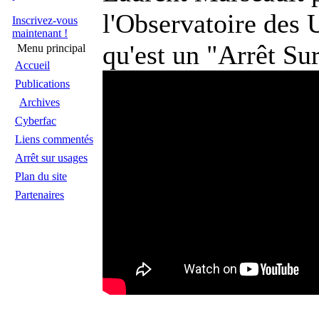
l'Observatoire des U
Inscrivez-vous
maintenant !
qu'est un "Arrêt Su
Menu principal
Accueil
Publications
Archives
Cyberfac
Liens commentés
Arrêt sur usages
Plan du site
Partenaires