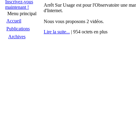
Inscrivez-vous
Arrêt Sur Usage est pour l'Observatoire une maniè
maintenant !
d'Internet.
Menu principal
Accueil
Nous vous proposons 2 vidéos.
Publications
Lire la suite...
| 954 octets en plus
Archives
Cyberfac
Nord-Sud
:
"Afrique, identité culturelle et inte
Liens commentés
Posté par
Monteil
le 27/10/2011 12:00:00
(
15274
Arrêt sur usages
Le 15 juin dernier, à l'occasion des
rencontres M
Plan du site
parlait, en videoconférence depuis Dakar, des enj
Nous avons eu le plaisir de l'accueillir à Montpel
Partenaires
internet".
A écouter, le compte rendu audio de cette rencont
Lire la suite...
| 1813 octets en plus
Edito
:
L'OUI fait peau neuve
Posté par
Monteil
le 2/7/2011 17:20:00
(
9712 le
Suite à l'assemblée générale du 16 mai dernier, da
closes.