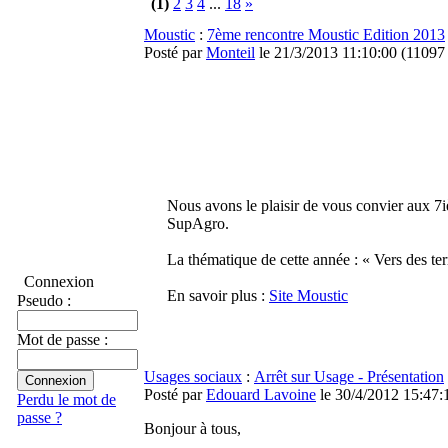
(1)
2
3
4
...
18
»
Moustic
:
7ème rencontre Moustic Edition 2013
Posté par
Monteil
le 21/3/2013 11:10:00
(
11097 
Nous avons le plaisir de vous convier aux 7
SupAgro.
La thématique de cette année : « Vers des terr
Connexion
En savoir plus :
Site Moustic
Pseudo :
Mot de passe :
Usages sociaux
:
Arrêt sur Usage - Présentation
Posté par
Edouard Lavoine
le 30/4/2012 15:47:
Perdu le mot de
passe ?
Bonjour à tous,