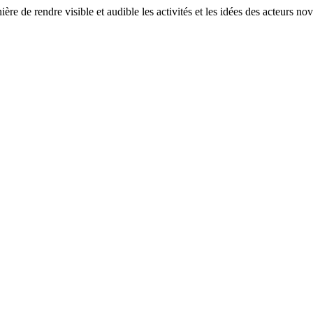
re de rendre visible et audible les activités et les idées des acteurs no
rnet" (Arrêt sur Usages) , compte rendu audio
 lectures
)
oustic
, Moustapha Mbengue Docteur et chercheur en Science de l'info
eux culturels de l'internet en Afrique.
lier au mois d'octobre dans le cadre du projet arrêt sur usage, cette fois 
re ...
ctures
)
ns la perspective de réorganiser le contenu du site (archive et en cours) 