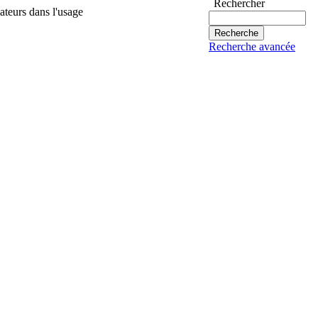
Rechercher
vateurs dans l'usage
Recherche avancée
rmation et de la communication nous
sur le thème "Afrique, identité culturelle et
et mieux le valoriser, les inscriptions sont