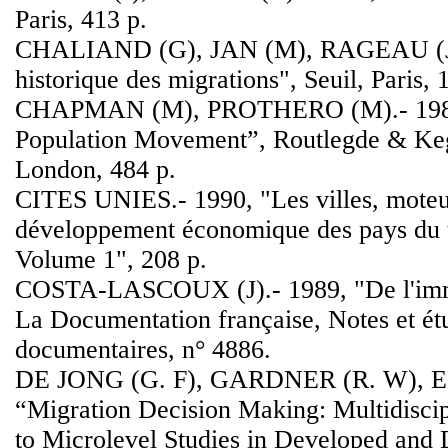
Paris, 413 p.
CHALIAND (G), JAN (M), RAGEAU (J-P
historique des migrations", Seuil, Paris, 
CHAPMAN (M), PROTHERO (M).- 1985, 
Population Movement”, Routlegde & Keg
London, 484 p.
CITES UNIES.- 1990, "Les villes, moteu
développement économique des pays du 
Volume 1", 208 p.
COSTA-LASCOUX (J).- 1989, "De l'immi
La Documentation française, Notes et ét
documentaires, n° 4886.
DE JONG (G. F), GARDNER (R. W), ED
“Migration Decision Making: Multidisci
to Microlevel Studies in Developed and