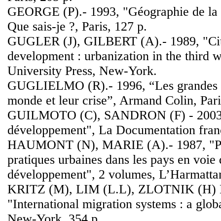
GEORGE (P).- 1993, "Géographie de la 
Que sais-je ?, Paris, 127 p.
GUGLER (J), GILBERT (A).- 1989, "Citi
development : urbanization in the third 
University Press, New-York.
GUGLIELMO (R).- 1996, “Les grandes 
monde et leur crise”, Armand Colin, Pari
GUILMOTO (C), SANDRON (F) - 2003, 
développement", La Documentation frança
HAUMONT (N), MARIE (A).- 1987, "Pol
pratiques urbaines dans les pays en voie 
développement", 2 volumes, L’Harmattan
KRITZ (M), LIM (L.L), ZLOTNIK (H) 
"International migration systems : a glo
New-York, 354 p.