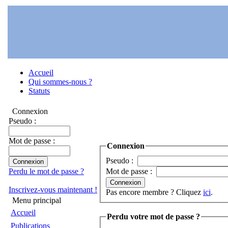
Accueil
Qui sommes-nous ?
Statuts
Connexion
Pseudo :
Mot de passe :
Connexion
Pseudo :
Perdu le mot de passe ?
Mot de passe :
Inscrivez-vous maintenant !
Pas encore membre ? Cliquez
ici
.
Menu principal
Accueil
Perdu votre mot de passe ?
Publications