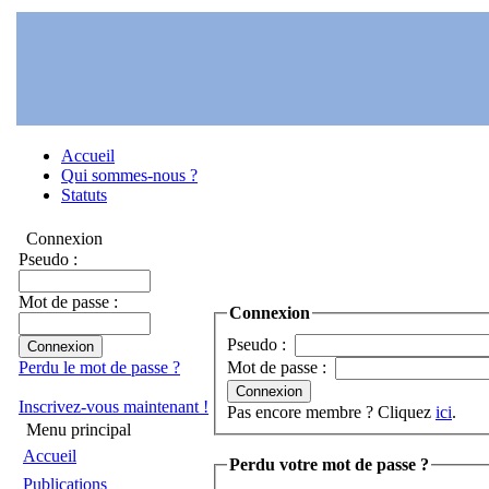
Accueil
Qui sommes-nous ?
Statuts
Connexion
Pseudo :
Mot de passe :
Connexion
Pseudo :
Perdu le mot de passe ?
Mot de passe :
Inscrivez-vous maintenant !
Pas encore membre ? Cliquez
ici
.
Menu principal
Accueil
Perdu votre mot de passe ?
Publications