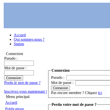
Accueil
Qui sommes-nous ?
Statuts
Connexion
Pseudo :
Mot de passe :
Connexion
Pseudo :
Perdu le mot de passe ?
Mot de passe :
Inscrivez-vous maintenant !
Pas encore membre ? Cliquez
ici
.
Menu principal
Accueil
Perdu votre mot de passe ?
Publications