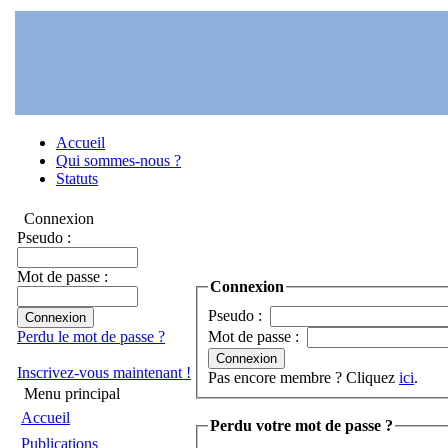
Accueil
Qui sommes-nous ?
Statuts
Connexion
Pseudo :
Mot de passe :
Connexion
Pseudo :
Perdu le mot de passe ?
Mot de passe :
Inscrivez-vous maintenant !
Pas encore membre ? Cliquez
ici
.
Menu principal
Accueil
Perdu votre mot de passe ?
Publications