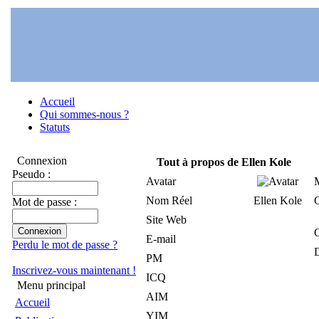
Accueil
Qui sommes-nous ?
Statuts
Connexion
Tout à propos de Ellen Kole
Pseudo :
Avatar
Nom Réel
Ellen Kole
Mot de passe :
Site Web
E-mail
Perdu le mot de passe ?
D
PM
Inscrivez-vous maintenant !
ICQ
Menu principal
AIM
Accueil
YIM