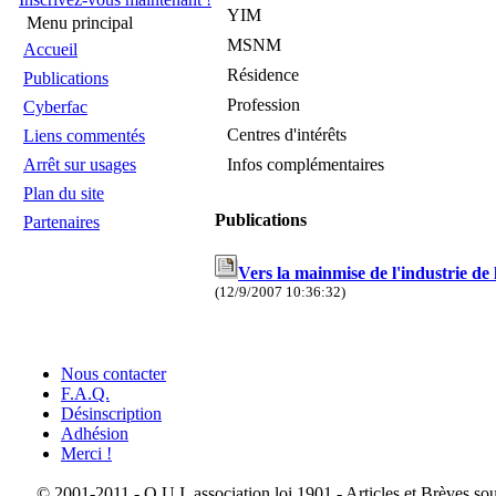
YIM
Menu principal
MSNM
Accueil
Résidence
Publications
Profession
Cyberfac
Centres d'intérêts
Liens commentés
Arrêt sur usages
Infos complémentaires
Plan du site
Publications
Partenaires
Vers la mainmise de l'industrie de l
(12/9/2007 10:36:32)
Nous contacter
F.A.Q.
Désinscription
Adhésion
Merci !
© 2001-2011 - O.U.I. association loi 1901 - Articles et Brèves so