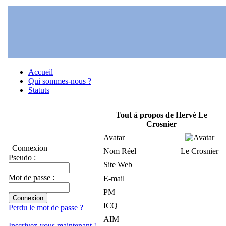
Accueil
Qui sommes-nous ?
Statuts
Tout à propos de Hervé Le
Crosnier
Avatar
Connexion
Nom Réel
Le Crosnier
Pseudo :
Site Web
Mot de passe :
E-mail
PM
ICQ
Perdu le mot de passe ?
AIM
Inscrivez-vous maintenant !