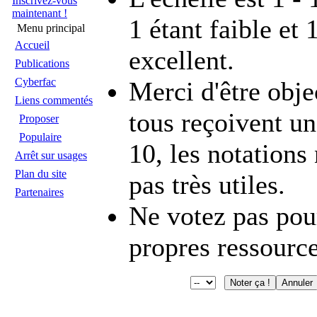
Inscrivez-vous
maintenant !
1 étant faible et 
Menu principal
Accueil
excellent.
Publications
Cyberfac
Merci d'être objec
Liens commentés
tous reçoivent un
Proposer
Populaire
10, les notations
Arrêt sur usages
Plan du site
pas très utiles.
Partenaires
Ne votez pas pou
propres ressource