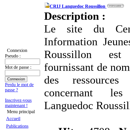
CRIJ Languedoc Roussillon
Description :
Le site du Cen
Information Jeun
Connexion
Roussillon est
Pseudo :
fournissant de nom
Mot de passe :
des ressources 
Perdu le mot de
concernant le
passe ?
Inscrivez-vous
Languedoc Roussil
maintenant !
Menu principal
Accueil
Publications