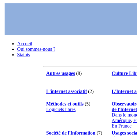
Accueil
Qui sommes-nous ?
Statuts
Autres usages
(8)
Culture Lib
L'internet associatif
(2)
L'Internet 
Méthodes et outils
(5)
Observatoire
Logiciels libres
de l'Internet
Dans le mon
Amérique
,
E
En France
Société de l'Information
(7)
Usages soci