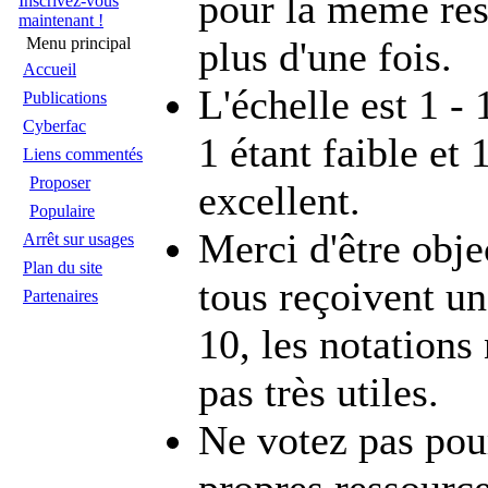
pour la même re
Inscrivez-vous
maintenant !
plus d'une fois.
Menu principal
Accueil
L'échelle est 1 - 
Publications
Cyberfac
1 étant faible et 
Liens commentés
Proposer
excellent.
Populaire
Merci d'être objec
Arrêt sur usages
Plan du site
tous reçoivent un
Partenaires
10, les notations
pas très utiles.
Ne votez pas pou
propres ressource