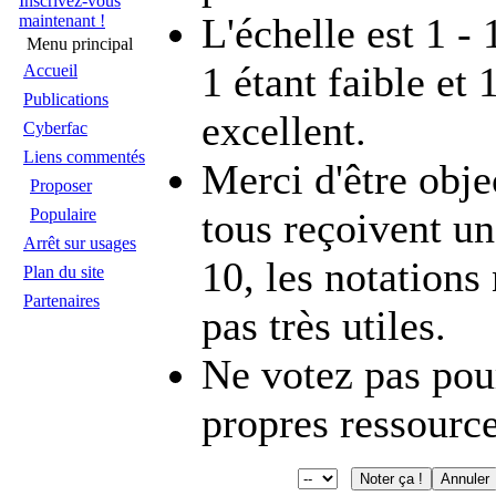
Inscrivez-vous
L'échelle est 1 - 
maintenant !
Menu principal
1 étant faible et 
Accueil
Publications
excellent.
Cyberfac
Liens commentés
Merci d'être objec
Proposer
tous reçoivent un
Populaire
Arrêt sur usages
10, les notations
Plan du site
Partenaires
pas très utiles.
Ne votez pas pou
propres ressource