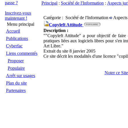
passe ?
Principal
:
Société de l'Information
:
Aspects jur
Inscrivez-vous
Catégorie : Société de l'Information
Aspects 
maintenant !
Menu principal
Copyleft Attitude
Description :
Accueil
""Copyleft Attitude" a pour objectif de fair
Publications
pratiques liées aux logiciels libres pour s'en i
Cyberfac
Art Libre."
Extrait du site 8 janvier 2005
Liens commentés
Ce site décrit les modalités d'une licence "copi
Proposer
Populaire
Noter ce Site
Arrêt sur usages
Plan du site
Partenaires