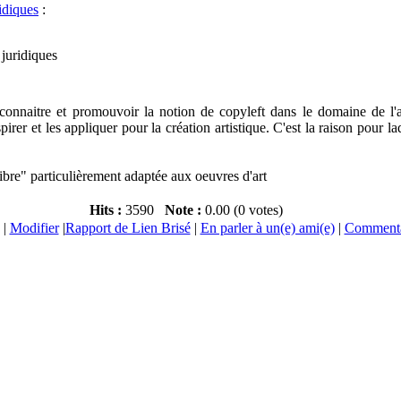
idiques
:
juridiques
e connaitre et promouvoir la notion de copyleft dans le domaine de l'
nspirer et les appliquer pour la création artistique. C'est la raison pour
libre" particulièrement adaptée aux oeuvres d'art
Hits :
3590
Note :
0.00 (0 votes)
|
Modifier
|
Rapport de Lien Brisé
|
En parler à un(e) ami(e)
|
Commenta