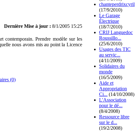
chanteperdrixcyril
(17/9/2010)
Le Garage
Électrique
Dernière Mise à jour :
8/1/2005 15:25
(18/7/2010)
CRIJ Languedoc
Roussillo...
art contemporain. Prendre modèle sur les
(25/6/2010)
 laquelle nous avons mis au point la Licence
Usages des TIC
au servic...
(4/11/2009)
Solidaires du
monde
(16/5/2009)
ires (0)
Aide et
Appropriation
Ci...
(14/10/2008)
L'Association
pour le dé...
(8/4/2008)
Ressource libre
sur le d...
(19/2/2008)