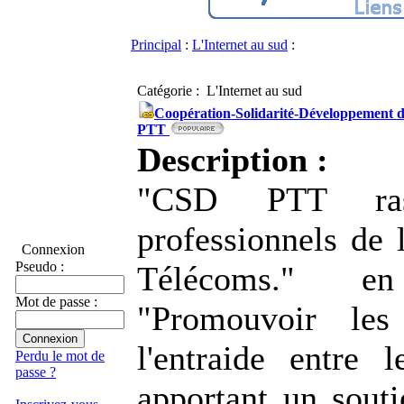
Principal
:
L'Internet au sud
:
Catégorie : L'Internet au sud
Coopération-Solidarité-Développement d
PTT
Description :
"CSD PTT ras
professionnels de 
Connexion
Pseudo :
Télécoms." 
Mot de passe :
"Promouvoir les
l'entraide entre 
Perdu le mot de
passe ?
apportant un souti