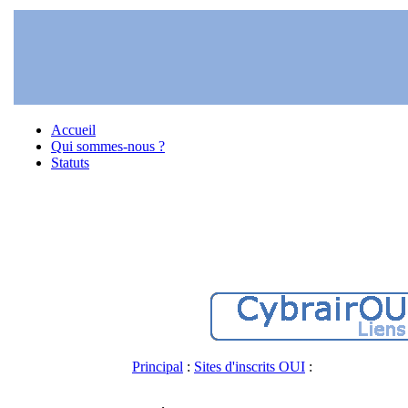
Accueil
Qui sommes-nous ?
Statuts
Principal
:
Sites d'inscrits OUI
: