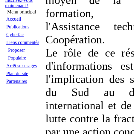
moyen de la re
Inscrivez-vous
maintenant !
formation, l'I
Menu principal
Accueil
l'Assistance te
Publications
Cyberfac
Coopération.
Liens commentés
Le rôle de ce ré
Proposer
Populaire
d'informations es
Arrêt sur usages
Plan du site
l'implication des s
Partenaires
du Sud au dé
international et de
lutte contre la fra
par une action con