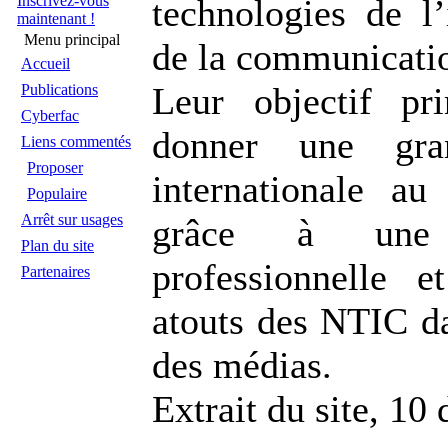
Inscrivez-vous
technologies de l’
maintenant !
Menu principal
de la communicati
Accueil
Leur objectif pr
Publications
Cyberfac
donner une gran
Liens commentés
Proposer
internationale a
Populaire
Arrêt sur usages
grâce à une e
Plan du site
professionnelle e
Partenaires
atouts des NTIC d
des médias.
Extrait du site, 1