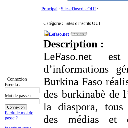
Principal
:
Sites d'inscrits OUI
:
Catégorie : Sites d'inscrits OUI
Lefaso.net
Description :
LeFaso.net est
d’informations gé
Burkina Faso réali
Connexion
Pseudo :
des burkinabè de l’
Mot de passe :
la diaspora, tous 
Perdu le mot de
des médias et d
passe ?