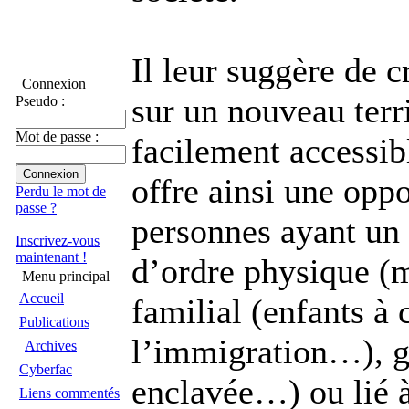
Il leur suggère de c
Connexion
sur un nouveau terri
Pseudo :
Mot de passe :
facilement accessibl
offre ainsi une oppo
Perdu le mot de
passe ?
personnes ayant un
Inscrivez-vous
maintenant !
d’ordre physique (m
Menu principal
Accueil
familial (enfants à 
Publications
l’immigration…), g
Archives
Cyberfac
enclavée…) ou lié à 
Liens commentés