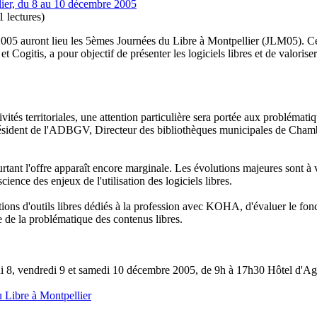
ier, du 8 au 10 décembre 2005
 lectures
)
005 auront lieu les 5èmes Journées du Libre à Montpellier (JLM05). Ce
t Cogitis, a pour objectif de présenter les logiciels libres et de valoriser
vités territoriales, une attention particulière sera portée aux problémati
ésident de l'ADBGV, Directeur des bibliothèques municipales de Chambér
urtant l'offre apparaît encore marginale. Les évolutions majeures sont à
ence des enjeux de l'utilisation des logiciels libres.
tions d'outils libres dédiés à la profession avec KOHA, d'évaluer le fo
 de la problématique des contenus libres.
i 8, vendredi 9 et samedi 10 décembre 2005, de 9h à 17h30 Hôtel d'Ag
 Libre à Montpellier