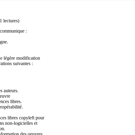
1 lectures
)
s communique :
igne.
ne légère modification
rations suivantes :
es auteurs.
oeuvre
ences libres.
ropérabilité.
ces libres copyleft pour
ns non-logicielles et
on.
nsformation des oeuvres