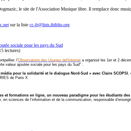
ogmazic, le site de l'Association Musique libre. Il remplace donc musi
c.net
sur la liste
cc-fr@lists.ibiblio.org
joutée sociale pour les pays du Sud
5 lectures
)
pellier, l’
Observatoire des Usages del'Internet
a organisé les 1er et 2 déce
rte valeur ajoutée sociale pour les pays du Sud" :
n média pour la solidarité et le dialogue Nord-Sud » avec Claire SCOPSI
,
ERIES de Paris X.
ges et formations en ligne, un nouveau paradigme pour les étudiants d
e, en sciences de l’information et de la communication, responsable d’enseig