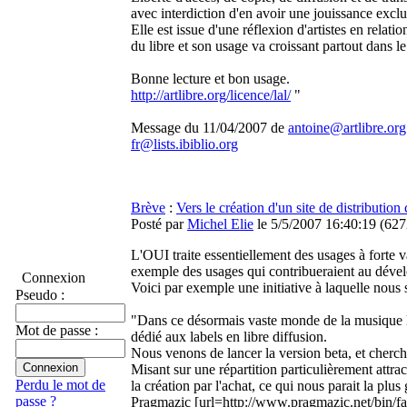
avec interdiction d'en avoir une jouissance exclu
Elle est issue d'une réflexion d'artistes en rela
du libre et son usage va croissant partout dans 
Bonne lecture et bon usage.
http://artlibre.org/licence/lal/
"
Message du 11/04/2007 de
antoine@artlibre.org
fr@lists.ibiblio.org
Brève
:
Vers le création d'un site de distributio
Posté par
Michel Elie
le 5/5/2007 16:40:19
(
627
L'OUI traite essentiellement des usages à forte v
exemple des usages qui contribueraient au déve
Connexion
Voici par exemple une initiative à laquelle nous 
Pseudo :
"Dans ce désormais vaste monde de la musique lib
Mot de passe :
dédié aux labels en libre diffusion.
Nous venons de lancer la version beta, et cherch
Misant sur une répartition particulièrement attr
Perdu le mot de
la création par l'achat, ce qui nous parait la pl
passe ?
Pragmazic [url=http://www.pragmazic.net/bin/fa