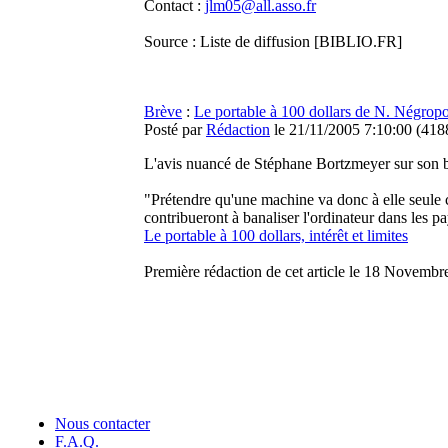
Contact :
jlm05@all.asso.fr
Source : Liste de diffusion [BIBLIO.FR]
Brève
:
Le portable à 100 dollars de N. Négrop
Posté par
Rédaction
le 21/11/2005 7:10:00
(
4188
L'avis nuancé de Stéphane Bortzmeyer sur son b
"Prétendre qu'une machine va donc à elle seule 
contribueront à banaliser l'ordinateur dans les pa
Le portable à 100 dollars, intérêt et limites
Première rédaction de cet article le 18 Novemb
Nous contacter
F.A.Q.