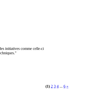
es initiatives comme celle-ci
techniques."
(1)
2
3
4
...
6
»