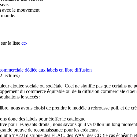
sive.
tion avec le mouvement
le monde.
sur la liste
cc-
n commerciale dédiée aux labels en libre diffusion
2 lectures
)
aleur ajoutée sociale ou sociétale. Ceci ne signifie pas que certains ne p
loppement du commerce équitable ou de la diffusion commerciale d'oeu
souhaitons le succès :
re, nous avons choisi de prendre le modèle à rebrousse poil, et de cré
ons donc des labels pour étoffer le catalogue.
active pour les ayants-droits , nous savons qu'il va falloir un long mom
us grande preuve de reconnaissance pour les créateurs.
q.php?n=22] distribue des FLAC, des WAV, des CD (le cas échéant) et to