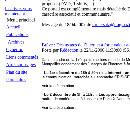
proposer (DVD, T-shirts, ...).
Inscrivez-vous
Ce portail est complémentaire mais détaché de D
maintenant !
caractère associatif et communautaire."
Menu principal
Message du 18/04/2007 de
mr_ersatz@dogmazi
Accueil
Publications
Archives
Brève
:
Des usages de l’internet à forte valeur a
Cyberfac
Posté par
Rédaction
le 22/11/2006 11:30:00
(
561
Liens commentés
Dans le cadre de la 17è quinzaine tiers monde de Mont
Montpellier concernant des "usages de l’internet à fo
Arrêt sur usages
Plan du site
-
Le 1er décembre de 18h à 20h : « L’Internet : u
la communication, rattachée au laboratoire CRIS-S
Partenaires
Voir la présentation :
-
Le 2 décembre de 9h à 11h : « Les apprentissa
maître de conférences à l’université Paris X Nanterr
Voir la présentation :