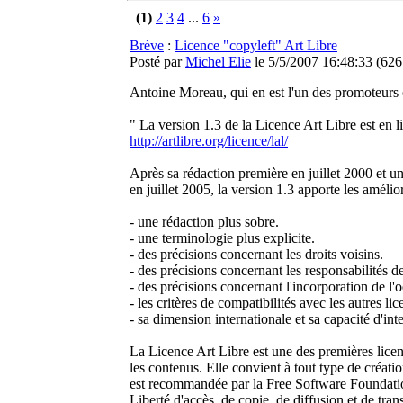
(1)
2
3
4
...
6
»
Brève
:
Licence "copyleft" Art Libre
Posté par
Michel Elie
le 5/5/2007 16:48:33
(
626
Antoine Moreau, qui en est l'un des promoteur
" La version 1.3 de la Licence Art Libre est en l
http://artlibre.org/licence/lal/
Après sa rédaction première en juillet 2000 et u
en juillet 2005, la version 1.3 apporte les amélio
- une rédaction plus sobre.
- une terminologie plus explicite.
- des précisions concernant les droits voisins.
- des précisions concernant les responsabilités d
- des précisions concernant l'incorporation de l'
- les critères de compatibilités avec les autres lic
- sa dimension internationale et sa capacité d'inte
La Licence Art Libre est une des premières licen
les contenus. Elle convient à tout type de créatio
est recommandée par la Free Software Foundati
Liberté d'accès, de copie, de diffusion et de tra