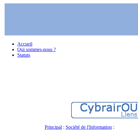
Accueil
Qui sommes-nous ?
Statuts
Principal
:
Société de l'Information
: