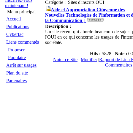
Inscrivez-vous
Catégorie : Sites d'inscrits OUI
maintenant !
Aide et Appropriation Citoyenne des
Menu principal
Nouvelles Technologies de l’information et 
Accueil
la Communication [
Description :
Publications
Un site récent qui aborde beaucoup de sujets
Cyberfac
l'OUI en ce qui concerne les usages de l'intern
Liens commentés
sociétale.
Proposer
Hits :
5828
Note :
0.
Populaire
Noter ce Site
|
Modifier
|
Rapport de Lien B
Commentaires 
Arrêt sur usages
Plan du site
Partenaires