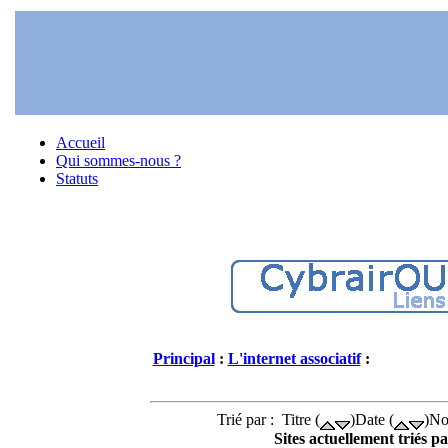
Accueil
Qui sommes-nous ?
Statuts
Principal
:
L'internet associatif
:
Trié par : Titre (
)Date (
)No
Sites actuellement triés pa