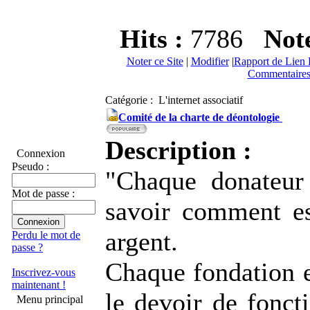
Hits :
7786
Not
Noter ce Site
|
Modifier
|
Rapport de Lien 
Commentaires
Catégorie : L'internet associatif
Comité de la charte de déontologie
Description :
Connexion
Pseudo :
"Chaque donateur
Mot de passe :
savoir comment e
argent.
Perdu le mot de
passe ?
Chaque fondation e
Inscrivez-vous
maintenant !
le devoir de fonct
Menu principal