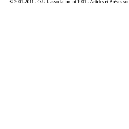
© 2001-2011 - O.U.I. association loi 1901 - Articles et Brèves so