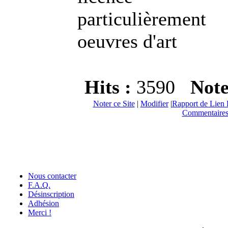
particulièremen
oeuvres d'art
Hits :
3590
Not
Noter ce Site
|
Modifier
|
Rapport de Lien 
Commentaires
Nous contacter
F.A.Q.
Désinscription
Adhésion
Merci !