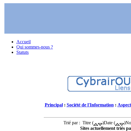
Accueil
Qui sommes-nous ?
Statuts
Principal
:
Société de l'Information
:
Aspect
Trié par : Titre (
)Date (
)No
Sites actuellement triés pa