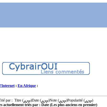
l'Internet
:
En Afrique
:
Trié par : Titre (
)Date (
)Note (
)Popularité (
)
es actuellement triés par : Date (Les plus anciens en premier)