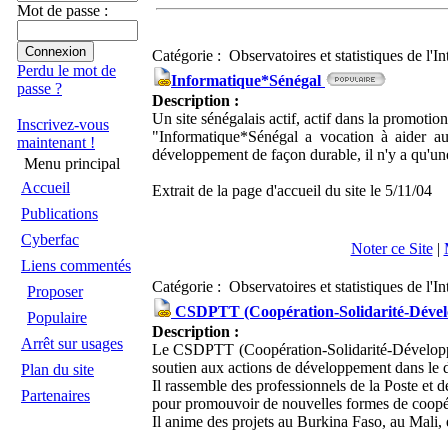
Mot de passe :
Catégorie : Observatoires et statistiques de l'I
Perdu le mot de
Informatique*Sénégal
passe ?
Description :
Un site sénégalais actif, actif dans la promotion 
Inscrivez-vous
"Informatique*Sénégal a vocation à aider a
maintenant !
développement de façon durable, il n'y a qu'une
Menu principal
Accueil
Extrait de la page d'accueil du site le 5/11/04
Publications
Cyberfac
Noter ce Site
|
Liens commentés
Catégorie : Observatoires et statistiques de l'I
Proposer
CSDPTT (Coopération-Solidarité-Déve
Populaire
Description :
Arrêt sur usages
Le CSDPTT (Coopération-Solidarité-Développeme
soutien aux actions de développement dans le d
Plan du site
Il rassemble des professionnels de la Poste et 
Partenaires
pour promouvoir de nouvelles formes de coopé
Il anime des projets au Burkina Faso, au Mali,