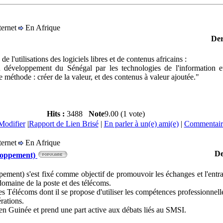
nternet
En Afrique
Der
de l'utilisations des logiciels libres et de contenus africains :
u développement du Sénégal par les technologies de l'information 
 méthode : créer de la valeur, et des contenus à valeur ajoutée."
Hits :
3488
Note
9.00 (1 vote)
Modifier
|
Rapport de Lien Brisé
|
En parler à un(e) ami(e)
|
Commentaire
nternet
En Afrique
De
loppement)
nt) s'est fixé comme objectif de promouvoir les échanges et l'entrai
omaine de la poste et des télécoms.
des Télécoms dont il se propose d'utiliser les compétences professionnell
rations.
 en Guinée et prend une part active aux débats liés au SMSI.