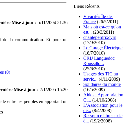
Liens Récents
Vivacités Île-de-
France
(26/5/2011)
nière Mise à jour :
5/11/2004 21:36
Mais où est-ce qu'on
est...
(23/3/2011)
chanteperdrixcyril
et de la communication. Et pour un
(17/9/2010)
Le Garage Électrique
(18/7/2010)
CRIJ Languedoc
Roussillo...
(25/6/2010)
s (0)
Usages des TIC au
servic...
(4/11/2009)
Solidaires du monde
rnière Mise à jour :
7/1/2005 15:20
(16/5/2009)
Aide et Appropriation
Ci...
(14/10/2008)
de entre les peuples en apportant un
L'Association pour le
dé...
(8/4/2008)
es
Ressource libre sur le
d...
(19/2/2008)