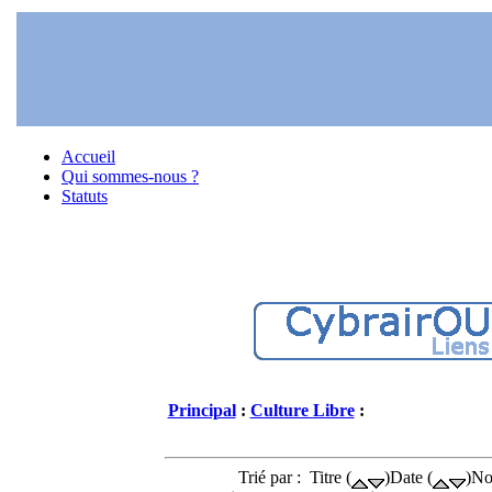
Accueil
Qui sommes-nous ?
Statuts
Principal
:
Culture Libre
:
Trié par : Titre (
)Date (
)No