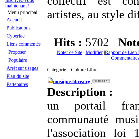
collectif est c
Inscrivez-vous
maintenant !
artistes, au style di
Menu principal
Accueil
Publications
Cyberfac
Hits :
5702
Not
Liens commentés
Proposer
Noter ce Site
|
Modifier
|
Rapport de Lien 
Commentaires
Populaire
Arrêt sur usages
Catégorie : Culture Libre
Plan du site
musique-libre.org
Partenaires
Description :
un portail fra
communauté musiq
l'association loi