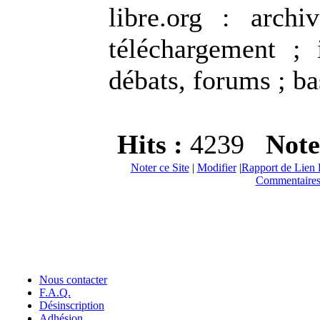
libre.org : arch
téléchargement ; 
débats, forums ; bas
Hits :
4239
Note
Noter ce Site
|
Modifier
|
Rapport de Lien 
Commentaires
Nous contacter
F.A.Q.
Désinscription
Adhésion