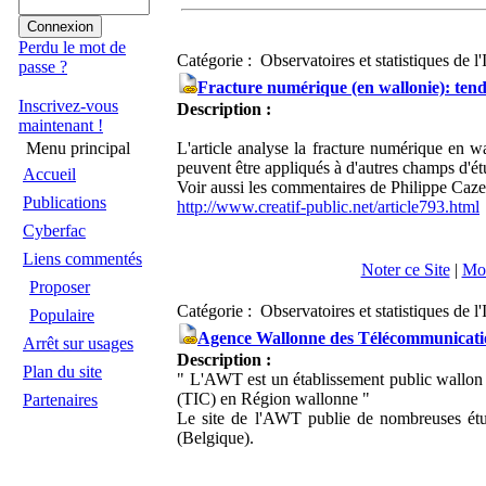
Perdu le mot de
Catégorie : Observatoires et statistiques de l'
passe ?
Fracture numérique (en wallonie): tend
Inscrivez-vous
Description :
maintenant !
Menu principal
L'article analyse la fracture numérique en wal
peuvent être appliqués à d'autres champs d'ét
Accueil
Voir aussi les commentaires de Philippe Cazen
Publications
http://www.creatif-public.net/article793.html
Cyberfac
Liens commentés
Noter ce Site
|
Mod
Proposer
Catégorie : Observatoires et statistiques de l'
Populaire
Agence Wallonne des Télécommunicat
Arrêt sur usages
Description :
Plan du site
" L'AWT est un établissement public wallon 
(TIC) en Région wallonne "
Partenaires
Le site de l'AWT publie de nombreuses étude
(Belgique).