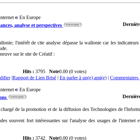
Internet
En Europe
Dernièr
ances, analyse et perspectives
lonie; l'intérêt de ctte analyse dépasse la wallonie car les indicateurs
ude.
euve sur le site de Créatif :
Hits :
3795
Note
0.00 (0 votes)
ifier
|
Rapport de Lien Brisé
|
En parler à un(e) ami(e)
|
Commentaires 
Internet
En Europe
Dernière
ions
chargé de la promotion et de la diffusion des Technologies de l'Infor
s souvent fort intéressantes sur l'analyse des usages de l'internet
Hits :
3742
Note
0.00 (0 votes)