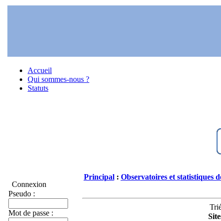
Accueil
Qui sommes-nous ?
Statuts
Principal
:
Observatoires et statistiques d
Connexion
Pseudo :
Trié
Mot de passe :
Site