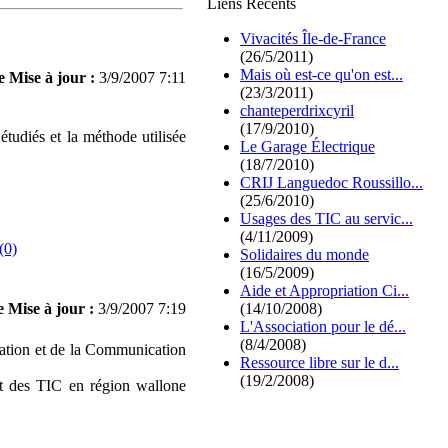
Liens Récents
Vivacités Île-de-France
(26/5/2011)
Mais où est-ce qu'on est...
e Mise à jour :
3/9/2007 7:11
(23/3/2011)
chanteperdrixcyril
(17/9/2010)
 étudiés et la méthode utilisée
Le Garage Électrique
(18/7/2010)
CRIJ Languedoc Roussillo...
(25/6/2010)
Usages des TIC au servic...
(4/11/2009)
(0)
Solidaires du monde
(16/5/2009)
Aide et Appropriation Ci...
 Mise à jour :
3/9/2007 7:19
(14/10/2008)
L'Association pour le dé...
(8/4/2008)
mation et de la Communication
Ressource libre sur le d...
(19/2/2008)
 et des TIC en région wallone