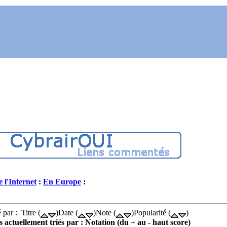
e l'Internet
:
En Europe
:
 par : Titre (
)Date (
)Note (
)Popularité (
)
s actuellement triés par : Notation (du + au - haut score)