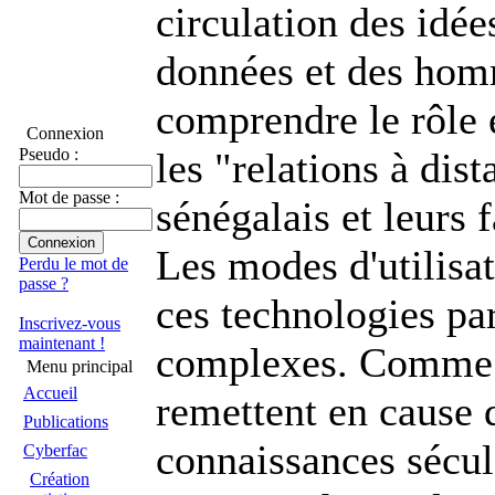
circulation des idée
données et des homm
comprendre le rôle 
Connexion
Pseudo :
les "relations à dis
Mot de passe :
sénégalais et leurs 
Les modes d'utilisat
Perdu le mot de
passe ?
ces technologies pa
Inscrivez-vous
maintenant !
complexes. Comme t
Menu principal
Accueil
remettent en cause 
Publications
connaissances sécul
Cyberfac
Création