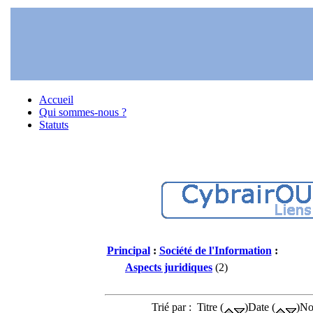
Accueil
Qui sommes-nous ?
Statuts
Principal
:
Société de l'Information
:
Aspects juridiques
(2)
Trié par : Titre (
)Date (
)No