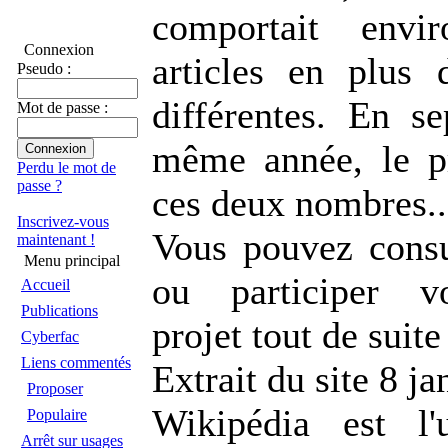
comportait env
Connexion
articles en plus
Pseudo :
différentes. En s
Mot de passe :
même année, le p
Perdu le mot de
passe ?
ces deux nombres..
Inscrivez-vous
Vous pouvez consul
maintenant !
Menu principal
ou participer 
Accueil
Publications
projet tout de suite
Cyberfac
Liens commentés
Extrait du site 8 j
Proposer
Wikipédia est l'
Populaire
Arrêt sur usages