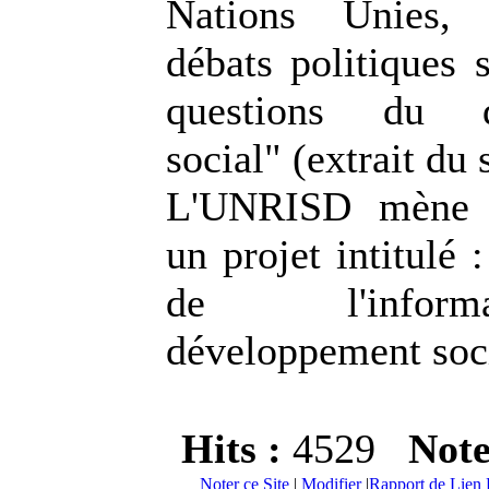
Nations Unies, 
débats politiques 
questions du d
social" (extrait du 
L'UNRISD mène e
un projet intitulé 
de l'infor
développement soc
Hits :
4529
Not
Noter ce Site
|
Modifier
|
Rapport de Lien 