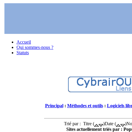
Accueil
Qui sommes-nous ?
Statuts
Principal
:
Méthodes et outils
:
Logiciels lib
Trié par : Titre (
)Date (
)No
Sites actuellement triés par : Popu