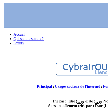
Accueil
Qui sommes-nous ?
Statuts
Principal
:
Usages sociaux de l'internet
:
For
Trié par : Titre (
)Date (
)No
Sites actuellement triés par : Date (