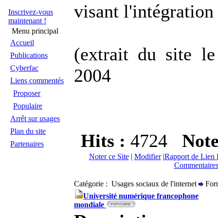
visant l'intégratio
Inscrivez-vous
maintenant !
Menu principal
Accueil
(extrait du site l
Publications
Cyberfac
2004
Liens commentés
Proposer
Populaire
Arrêt sur usages
Plan du site
Hits :
4724
Not
Partenaires
Noter ce Site
|
Modifier
|
Rapport de Lien 
Commentaires
Catégorie : Usages sociaux de l'internet
Form
Université numérique francophone
mondiale