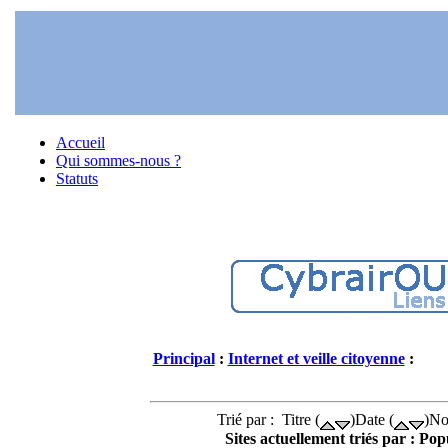
Accueil
Qui sommes-nous ?
Statuts
Principal
:
Internet et veille citoyenne
:
Trié par : Titre (
)Date (
)No
Sites actuellement triés par : Popu