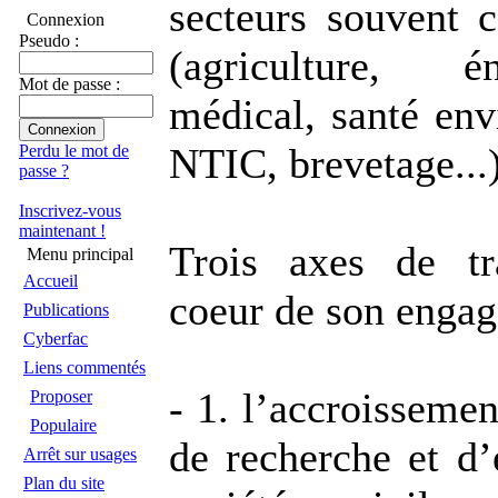
secteurs souvent 
Connexion
Pseudo :
(agriculture, é
Mot de passe :
médical, santé env
NTIC, brevetage...)
Perdu le mot de
passe ?
Inscrivez-vous
maintenant !
Trois axes de tr
Menu principal
Accueil
coeur de son engag
Publications
Cyberfac
Liens commentés
- 1. l’accroissemen
Proposer
Populaire
de recherche et d’
Arrêt sur usages
Plan du site