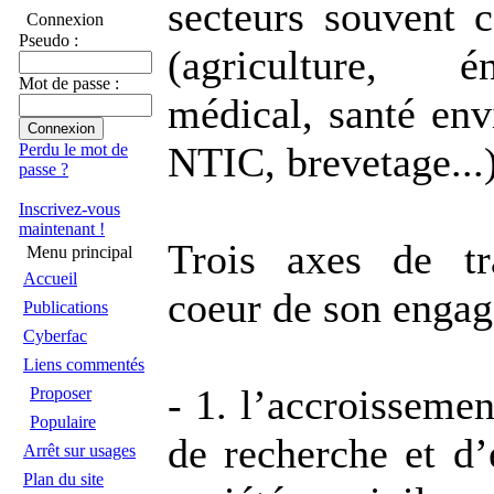
secteurs souvent 
Connexion
Pseudo :
(agriculture, é
Mot de passe :
médical, santé env
NTIC, brevetage...)
Perdu le mot de
passe ?
Inscrivez-vous
maintenant !
Trois axes de tr
Menu principal
Accueil
coeur de son engag
Publications
Cyberfac
Liens commentés
- 1. l’accroissemen
Proposer
Populaire
de recherche et d’
Arrêt sur usages
Plan du site