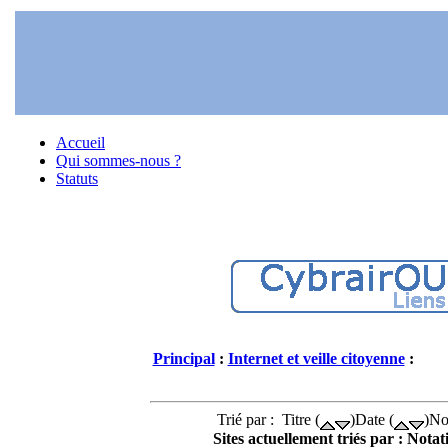
Accueil
Qui sommes-nous ?
Statuts
Principal
:
Internet et veille citoyenne
:
Trié par : Titre (
)Date (
)No
Sites actuellement triés par : Notat