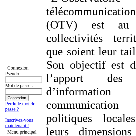
télécommunications
(OTV) est au 
collectivités terri
que soient leur tail
Son objectif est d
Connexion
Pseudo :
l’apport des t
Mot de passe :
d’informat
communicatio
Perdu le mot de
passe ?
politiques local
Inscrivez-vous
maintenant !
leurs dimensions
Menu principal