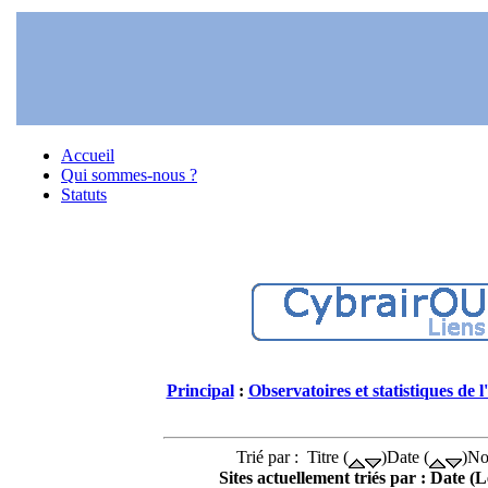
Accueil
Qui sommes-nous ?
Statuts
Principal
:
Observatoires et statistiques de l
Trié par : Titre (
)Date (
)No
Sites actuellement triés par : Date (