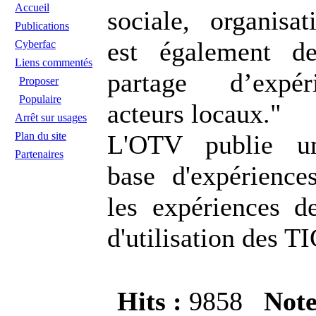
Accueil
sociale, organisat
Publications
est également de
Cyberfac
Liens commentés
partage d’expér
Proposer
Populaire
acteurs locaux."
Arrêt sur usages
Plan du site
L'OTV publie un
Partenaires
base d'expérience
les expériences de
d'utilisation des T
Hits :
9858
Not