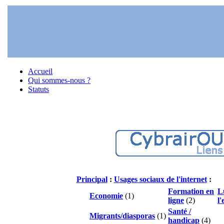
Accueil
Qui sommes-nous ?
Statuts
Principal
:
Usages sociaux de l'internet
:
Formation en
L
Economie
(1)
ligne
(2)
l'
Santé /
Migrants/diasporas
(1)
handicap
(4)