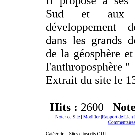
Il propose à ses 
Sud et aux 
développement d
dans les grands d
de la géosphère et
l'anthroposphère "
Extrait du site le 
Hits :
2600
Not
Noter ce Site
|
Modifier
|
Rapport de Lien 
Commentaires
Catégorie : Sites d'inscrits OUI