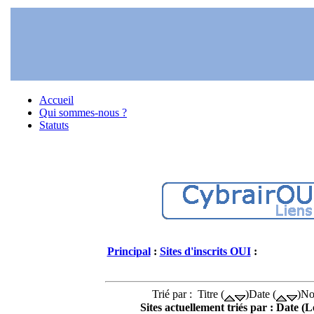
Accueil
Qui sommes-nous ?
Statuts
Principal
:
Sites d'inscrits OUI
:
Trié par : Titre (
)Date (
)No
Sites actuellement triés par : Date (