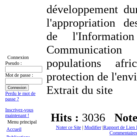
développement dur
l'appropriation de
de l'Informati
Communicati
Connexion
populations afr
Pseudo :
protection de l'en
Mot de passe :
Extrait du site
Perdu le mot de
passe ?
Inscrivez-vous
Hits :
3036
Not
maintenant !
Menu principal
Noter ce Site
|
Modifier
|
Rapport de Lien 
Accueil
Commentaires