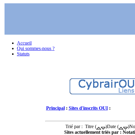
Accueil
Qui sommes-nous ?
Statuts
Principal
:
Sites d'inscrits OUI
:
Trié par : Titre (
)Date (
)No
Sites actuellement triés par : Notat