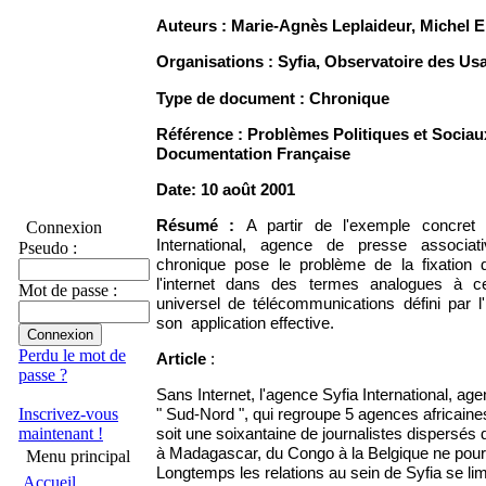
Auteurs : Marie-Agnès Leplaideur, Michel E
Organisations : Syfia,
Observatoire des Usa
Type de document : Chronique
Référence
: Problèmes Politiques et Sociau
Documentation Française
Date: 10 août 2001
Résumé :
A partir de l'exemple concret
Connexion
International, agence de presse associa
Pseudo :
chronique pose le problème de la fixation 
l'internet dans des termes analogues à ce
Mot de passe :
universel de télécommunications défini par l
son application effective.
Perdu le mot de
Article
:
passe ?
Sans Internet, l'agence Syfia International, ag
Inscrivez-vous
" Sud-Nord ", qui regroupe 5 agences africain
maintenant !
soit une soixantaine de journalistes dispersé
à Madagascar, du Congo à la Belgique ne pourra
Menu principal
Longtemps les relations au sein de Syfia se limi
Accueil