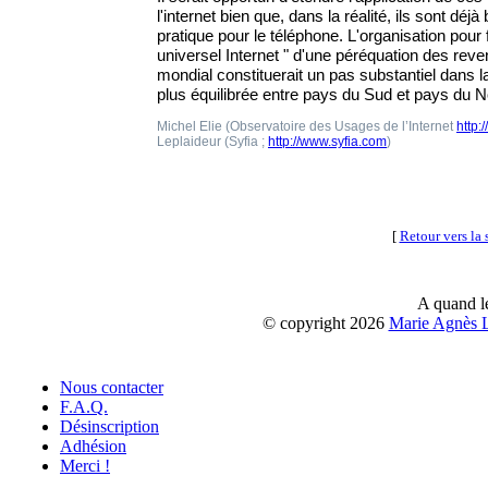
l'internet bien que, dans la réalité, ils sont déjà
pratique pour le téléphone. L'organisation pour 
universel Internet " d'une péréquation des reve
mondial constituerait un pas substantiel dans l
plus équilibrée entre pays du Sud et pays du N
Michel Elie (Observatoire des Usages de l’Internet
http:
Leplaideur (Syfia ;
http://www.syfia.com
)
[
Retour vers la 
A quand le
© copyright 2026
Marie Agnès L
Nous contacter
F.A.Q.
Désinscription
Adhésion
Merci !