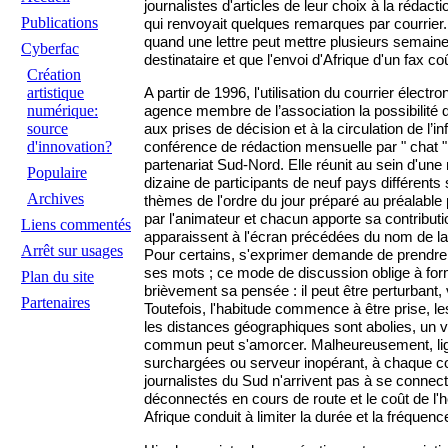
journalistes d'articles de leur choix à la rédact
Publications
qui renvoyait quelques remarques par courrier. 
quand une lettre peut mettre plusieurs semaine
Cyberfac
destinataire et que l'envoi d'Afrique d'un fax c
Création
artistique
A partir de 1996, l'utilisation du courrier élec
numérique:
agence membre de l’association la possibilité 
source
aux prises de décision et à la circulation de l’i
d'innovation?
conférence de rédaction mensuelle par " chat "
partenariat Sud-Nord. Elle réunit au sein d'une
Populaire
dizaine de participants de neuf pays différents 
Archives
thèmes de l'ordre du jour préparé au préalable 
par l'animateur et chacun apporte sa contributi
Liens commentés
apparaissent à l'écran précédées du nom de la 
Arrêt sur usages
Pour certains, s'exprimer demande de prendre
ses mots ; ce mode de discussion oblige à for
Plan du site
brièvement sa pensée : il peut être perturbant, 
Partenaires
Toutefois, l'habitude commence à être prise, l
les distances géographiques sont abolies, un vé
commun peut s'amorcer. Malheureusement, li
surchargées ou serveur inopérant, à chaque c
journalistes du Sud n'arrivent pas à se connec
déconnectés en cours de route et le coût de l
Afrique conduit à limiter la durée et la fréquen