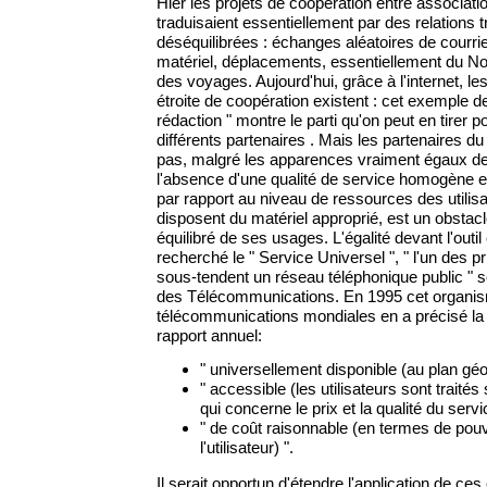
Hier les projets de coopération entre associat
traduisaient essentiellement par des relations 
déséquilibrées : échanges aléatoires de courrie
matériel, déplacements, essentiellement du Nor
des voyages. Aujourd'hui, grâce à l'internet, le
étroite de coopération existent : cet exemple d
rédaction " montre le parti qu'on peut en tirer 
différents partenaires . Mais les partenaires d
pas, malgré les apparences vraiment égaux devan
l'absence d'une qualité de service homogène et
par rapport au niveau de ressources des utilis
disposent du matériel approprié, est un obsta
équilibré de ses usages. L'égalité devant l'outil c
recherché le " Service Universel ", " l'un des 
sous-tendent un réseau téléphonique public " se
des Télécommunications. En 1995 cet organis
télécommunications mondiales en a précisé la 
rapport annuel:
" universellement disponible (au plan géo
" accessible (les utilisateurs sont traité
qui concerne le prix et la qualité du servic
" de coût raisonnable (en termes de pouvo
l'utilisateur) ".
Il serait opportun d'étendre l'application de ces