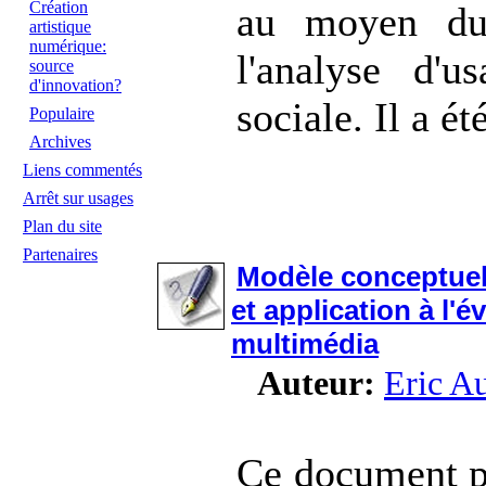
Création
au moyen du
artistique
numérique:
l'analyse d'u
source
d'innovation?
sociale. Il a ét
Populaire
Archives
Liens commentés
Arrêt sur usages
Plan du site
Partenaires
Modèle conceptuel 
et application à l'é
multimédia
Auteur:
Eric Au
Ce document p