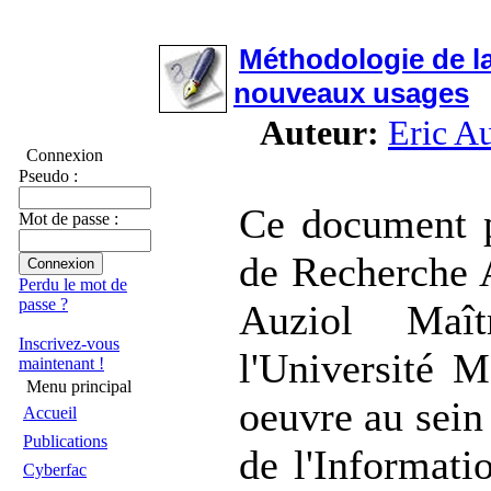
Méthodologie de la
nouveaux usages
Auteur:
Eric Au
Connexion
Pseudo :
Ce document p
Mot de passe :
de Recherche 
Perdu le mot de
passe ?
Auziol Maî
Inscrivez-vous
l'Université M
maintenant !
Menu principal
oeuvre au sein
Accueil
Publications
de l'Informat
Cyberfac