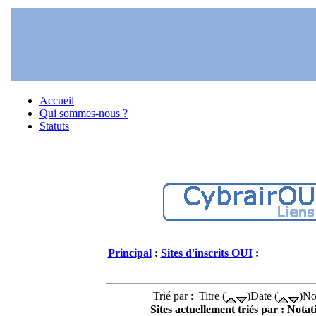
Accueil
Qui sommes-nous ?
Statuts
Principal
:
Sites d'inscrits OUI
:
Trié par : Titre (
)Date (
)No
Sites actuellement triés par : Notat