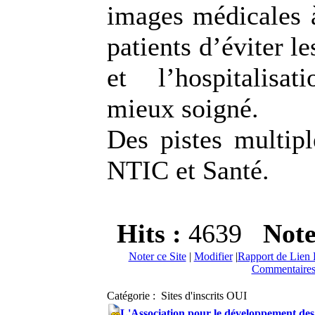
images médicales à
patients d’éviter l
et l’hospitalisa
mieux soigné.
Des pistes multipl
NTIC et Santé.
Hits :
4639
Not
Noter ce Site
|
Modifier
|
Rapport de Lien 
Commentaires
Catégorie : Sites d'inscrits OUI
L'Association pour le développement des