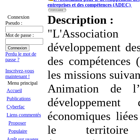
entreprises et des compétences (ADEC)
Description :
Connexion
Pseudo :
"L'Associati
Mot de passe :
développement des 
Perdu le mot de
des compétences 
passe ?
Inscrivez-vous
les missions suivan
maintenant !
Menu principal
Animation de l’
Accueil
développement d
Publications
Cyberfac
économiques liée
Liens commentés
Proposer
le territoire 
Populaire
Arrêt sur usages