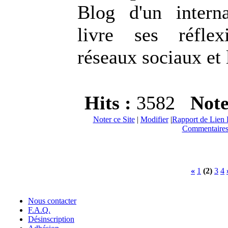
Blog d'un intern
livre ses réfle
réseaux sociaux et 
Hits :
3582
Not
Noter ce Site
|
Modifier
|
Rapport de Lien 
Commentaires
«
1
(2)
3
4
Nous contacter
F.A.Q.
Désinscription